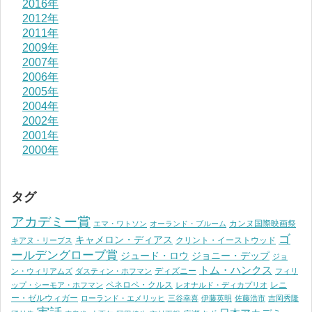
2016年
2012年
2011年
2009年
2007年
2006年
2005年
2004年
2002年
2001年
2000年
タグ
アカデミー賞
カンヌ国際映画祭
エマ・ワトソン
オーランド・ブルーム
ゴ
キャメロン・ディアス
クリント・イーストウッド
キアヌ・リーブス
ールデングローブ賞
ジュード・ロウ
ジョニー・デップ
ジョ
トム・ハンクス
ディズニー
ン・ウィリアムズ
ダスティン・ホフマン
フィリ
ペネロペ・クルス
レニ
ップ・シーモア・ホフマン
レオナルド・ディカプリオ
ー・ゼルウィガー
ローランド・エメリッヒ
三谷幸喜
伊藤英明
佐藤浩市
吉岡秀隆