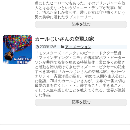
虜にしたヒーローでもあった。そのデリンジャーを他
人とは思えないというジョニー・デップが見事に演
じ、汚れた金しか奪わず、愛した女は守り抜くという
男の美学に溢れたラブストーリー。
記事を読む
カールじいさんの空飛ぶ家
2009/12/5
アニメーション
「モンスターズ・インク」のピート・ドクター監督
「ファインディング・ニモ」の脚本家ボブ・ピーター
ソンが共同で監督を務める待望新作！常に多くの驚き
と感動を贈り続けてきたディズニー・ピクサーの記念
すべき10作目『カールじいさんの空飛ぶ家』をパーソ
ナリティー斉藤洋美が紹介。 初めて人間を主人公にし
た物語。78才のカールじいさんが、世界で一番大切な
最愛の妻を亡くし・・・。愛すること、生きること、
そして人生を楽しむことを教えてくれる、世界が絶賛
した作品。
記事を読む