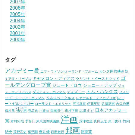
2007年
2006年
2005年
2004年
2002年
2001年
2000年
タグ
アカデミー賞
カンヌ国際映画祭
エマ・ワトソン
オーランド・ブルーム
ゴ
キャメロン・ディアス
クリント・イーストウッド
キアヌ・リーブス
ールデングローブ賞
ジュード・ロウ
ジョニー・デップ
ジョ
トム・ハンクス
ディズニー
ン・ウィリアムズ
ダスティン・ホフマン
フィリ
ペネロペ・クルス
レニ
ップ・シーモア・ホフマン
レオナルド・ディカプリオ
ー・ゼルウィガー
ローランド・エメリッヒ
三谷幸喜
伊藤英明
佐藤浩市
吉岡秀隆
実話
日本アカデミー
広瀬すず
國村隼
寺島進
小栗旬
岡田将生
市村正親
洋画
賞
竹内
木村拓哉
李相日
東京国際映画祭
深津絵里
真田広之
矢口史靖
邦画
結子
蒼井優
阿部寛
笹野高史
草彅剛
西田敏行