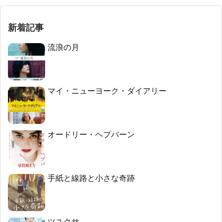
新着記事
流浪の月
マイ・ニューヨーク・ダイアリー
オードリー・ヘプバーン
手紙と線路と小さな奇跡
ツユクサ