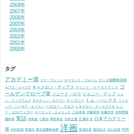
2009年
2007年
2006年
2005年
2004年
2002年
2001年
2000年
タグ
アカデミー賞
カンヌ国際映画祭
エマ・ワトソン
オーランド・ブルーム
ゴ
キャメロン・ディアス
クリント・イーストウッド
キアヌ・リーブス
ールデングローブ賞
ジュード・ロウ
ジョニー・デップ
ジョ
トム・ハンクス
ディズニー
ン・ウィリアムズ
ダスティン・ホフマン
フィリ
ペネロペ・クルス
レニ
ップ・シーモア・ホフマン
レオナルド・ディカプリオ
ー・ゼルウィガー
ローランド・エメリッヒ
三谷幸喜
伊藤英明
佐藤浩市
吉岡秀隆
実話
日本アカデミー
広瀬すず
國村隼
寺島進
小栗旬
岡田将生
市村正親
洋画
賞
竹内
木村拓哉
李相日
東京国際映画祭
深津絵里
真田広之
矢口史靖