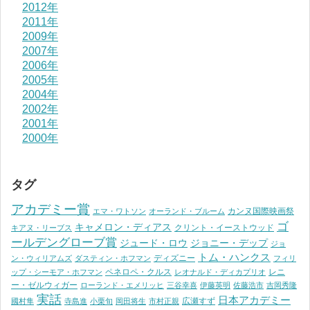
2012年
2011年
2009年
2007年
2006年
2005年
2004年
2002年
2001年
2000年
タグ
アカデミー賞
カンヌ国際映画祭
エマ・ワトソン
オーランド・ブルーム
ゴ
キャメロン・ディアス
クリント・イーストウッド
キアヌ・リーブス
ールデングローブ賞
ジュード・ロウ
ジョニー・デップ
ジョ
トム・ハンクス
ディズニー
ン・ウィリアムズ
ダスティン・ホフマン
フィリ
ペネロペ・クルス
レニ
ップ・シーモア・ホフマン
レオナルド・ディカプリオ
ー・ゼルウィガー
ローランド・エメリッヒ
三谷幸喜
伊藤英明
佐藤浩市
吉岡秀隆
実話
日本アカデミー
広瀬すず
國村隼
寺島進
小栗旬
岡田将生
市村正親