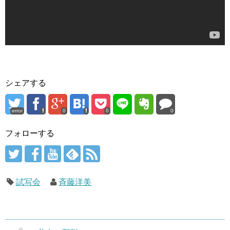
シェアする
error
0
0
0
フォローする
試写会
斉藤洋美