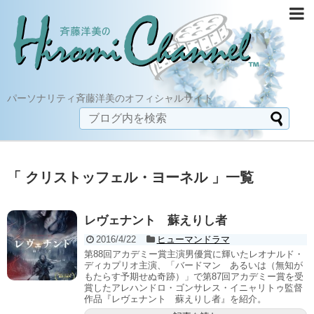
パーソナリティ斉藤洋美のオフィシャルサイト
「 クリストッフェル・ヨーネル 」一覧
レヴェナント 蘇えりし者
2016/4/22
ヒューマンドラマ
第88回アカデミー賞主演男優賞に輝いたレオナルド・
ディカプリオ主演、「バードマン あるいは（無知が
もたらす予期せぬ奇跡）」で第87回アカデミー賞を受
賞したアレハンドロ・ゴンサレス・イニャリトゥ監督
作品『レヴェナント 蘇えりし者』を紹介。