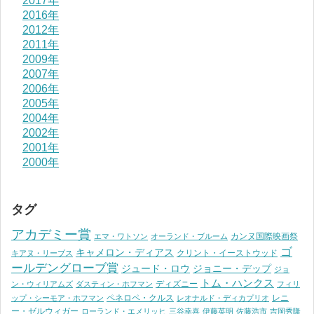
2017年
2016年
2012年
2011年
2009年
2007年
2006年
2005年
2004年
2002年
2001年
2000年
タグ
アカデミー賞
カンヌ国際映画祭
エマ・ワトソン
オーランド・ブルーム
ゴ
キャメロン・ディアス
クリント・イーストウッド
キアヌ・リーブス
ールデングローブ賞
ジュード・ロウ
ジョニー・デップ
ジョ
トム・ハンクス
ディズニー
ン・ウィリアムズ
ダスティン・ホフマン
フィリ
ペネロペ・クルス
レニ
ップ・シーモア・ホフマン
レオナルド・ディカプリオ
ー・ゼルウィガー
ローランド・エメリッヒ
三谷幸喜
伊藤英明
佐藤浩市
吉岡秀隆