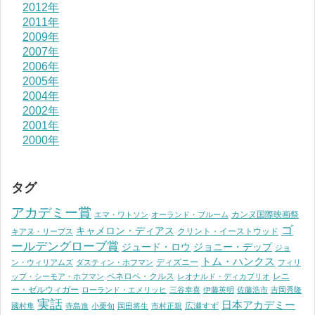
2012年
2011年
2009年
2007年
2006年
2005年
2004年
2002年
2001年
2000年
タグ
アカデミー賞
カンヌ国際映画祭
エマ・ワトソン
オーランド・ブルーム
ゴ
キャメロン・ディアス
クリント・イーストウッド
キアヌ・リーブス
ールデングローブ賞
ジュード・ロウ
ジョニー・デップ
ジョ
トム・ハンクス
ディズニー
ン・ウィリアムズ
ダスティン・ホフマン
フィリ
ペネロペ・クルス
レニ
ップ・シーモア・ホフマン
レオナルド・ディカプリオ
ー・ゼルウィガー
ローランド・エメリッヒ
三谷幸喜
伊藤英明
佐藤浩市
吉岡秀隆
実話
日本アカデミー
広瀬すず
國村隼
寺島進
小栗旬
岡田将生
市村正親