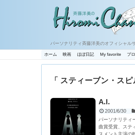
パーソナリティ斉藤洋美のオフィシャル
ホーム
映画
ほぼ日記
My favorite
プ
「 スティーブン・スピ
A.I.
2001/6/30
パーソナリティー
曲賞受賞、ステ
スメント主演の映