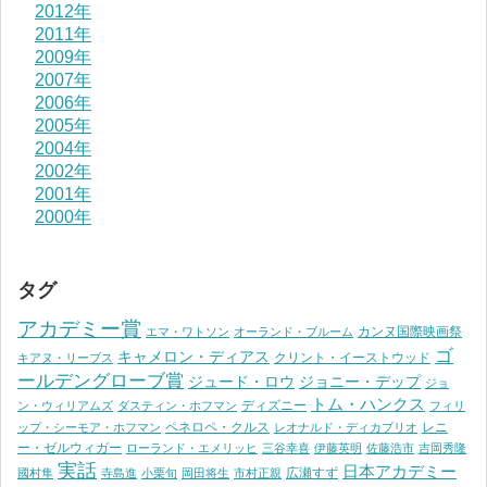
2012年
2011年
2009年
2007年
2006年
2005年
2004年
2002年
2001年
2000年
タグ
アカデミー賞
カンヌ国際映画祭
エマ・ワトソン
オーランド・ブルーム
ゴ
キャメロン・ディアス
クリント・イーストウッド
キアヌ・リーブス
ールデングローブ賞
ジュード・ロウ
ジョニー・デップ
ジョ
トム・ハンクス
ディズニー
ン・ウィリアムズ
ダスティン・ホフマン
フィリ
ペネロペ・クルス
レニ
ップ・シーモア・ホフマン
レオナルド・ディカプリオ
ー・ゼルウィガー
ローランド・エメリッヒ
三谷幸喜
伊藤英明
佐藤浩市
吉岡秀隆
実話
日本アカデミー
広瀬すず
國村隼
寺島進
小栗旬
岡田将生
市村正親