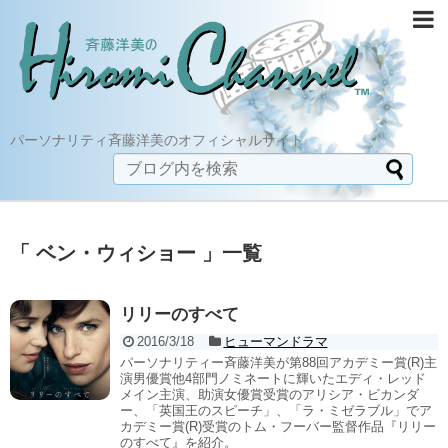
パーソナリティ斉藤洋美のオフィシャルサイト
「 ベン・ウィショー 」一覧
リリーのすべて
2016/3/18
ヒューマンドラマ
パーソナリティー斉藤洋美が第88回アカデミー賞(R)主
演男優賞他4部門ノミネートに輝いたエディ・レッド
メイン主演、助演女優賞受賞のアリシア・ビカンダ
ー、「英国王のスピーチ」、「ラ・ミゼラブル」でア
カデミー賞(R)受賞のトム・フーバー監督作品『リリー
のすべて』を紹介。