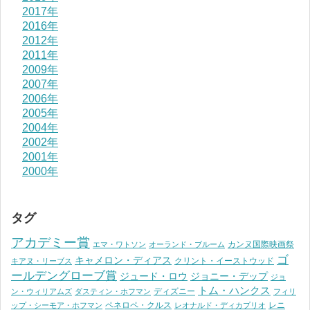
2017年
2016年
2012年
2011年
2009年
2007年
2006年
2005年
2004年
2002年
2001年
2000年
タグ
アカデミー賞
カンヌ国際映画祭
エマ・ワトソン
オーランド・ブルーム
ゴ
キャメロン・ディアス
クリント・イーストウッド
キアヌ・リーブス
ールデングローブ賞
ジュード・ロウ
ジョニー・デップ
ジョ
トム・ハンクス
ディズニー
ン・ウィリアムズ
ダスティン・ホフマン
フィリ
ペネロペ・クルス
レニ
ップ・シーモア・ホフマン
レオナルド・ディカプリオ