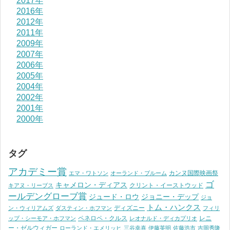
2017年
2016年
2012年
2011年
2009年
2007年
2006年
2005年
2004年
2002年
2001年
2000年
タグ
アカデミー賞
カンヌ国際映画祭
エマ・ワトソン
オーランド・ブルーム
ゴ
キャメロン・ディアス
クリント・イーストウッド
キアヌ・リーブス
ールデングローブ賞
ジュード・ロウ
ジョニー・デップ
ジョ
トム・ハンクス
ディズニー
ン・ウィリアムズ
ダスティン・ホフマン
フィリ
ペネロペ・クルス
レニ
ップ・シーモア・ホフマン
レオナルド・ディカプリオ
ー・ゼルウィガー
ローランド・エメリッヒ
三谷幸喜
伊藤英明
佐藤浩市
吉岡秀隆