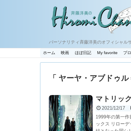
パーソナリティ斉藤洋美のオフィシャル
ホーム
映画
ほぼ日記
My favorite
プ
「 ヤーヤ・アブドゥル
マトリック
2021/12/17
1999年の第一
ックス リローデ
結となった同シ