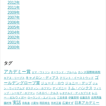
2012年
2011年
2009年
2007年
2006年
2005年
2004年
2002年
2001年
2000年
タグ
アカデミー賞
カンヌ国際映画祭
エマ・ワトソン
オーランド・ブルーム
ゴ
キャメロン・ディアス
クリント・イーストウッド
キアヌ・リーブス
ールデングローブ賞
ジュード・ロウ
ジョニー・デップ
ジョ
トム・ハンクス
ディズニー
ン・ウィリアムズ
ダスティン・ホフマン
フィリ
ペネロペ・クルス
レニ
ップ・シーモア・ホフマン
レオナルド・ディカプリオ
ー・ゼルウィガー
ローランド・エメリッヒ
三谷幸喜
伊藤英明
佐藤浩市
吉岡秀隆
実話
日本アカデミー
広瀬すず
國村隼
寺島進
小栗旬
岡田将生
市村正親