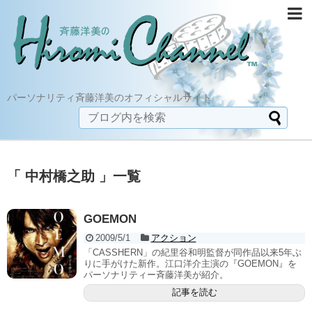
パーソナリティ斉藤洋美のオフィシャルサイト
「 中村橋之助 」一覧
GOEMON
2009/5/1
アクション
「CASSHERN」の紀里谷和明監督が同作品以来5年ぶ
りに手がけた新作。江口洋介主演の『GOEMON』を
パーソナリティー斉藤洋美が紹介。
記事を読む