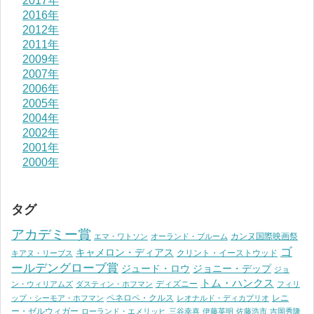
2017年
2016年
2012年
2011年
2009年
2007年
2006年
2005年
2004年
2002年
2001年
2000年
タグ
アカデミー賞
カンヌ国際映画祭
エマ・ワトソン
オーランド・ブルーム
ゴ
キャメロン・ディアス
クリント・イーストウッド
キアヌ・リーブス
ールデングローブ賞
ジュード・ロウ
ジョニー・デップ
ジョ
トム・ハンクス
ディズニー
ン・ウィリアムズ
ダスティン・ホフマン
フィリ
ペネロペ・クルス
レニ
ップ・シーモア・ホフマン
レオナルド・ディカプリオ
ー・ゼルウィガー
ローランド・エメリッヒ
三谷幸喜
伊藤英明
佐藤浩市
吉岡秀隆