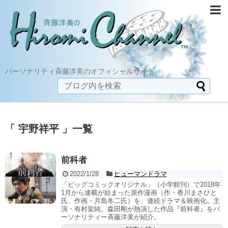
パーソナリティ斉藤洋美のオフィシャルサイト
「 宇野祥平 」一覧
前科者
2022/1/28
ヒューマンドラマ
「ビッグコミックオリジナル」（小学館刊）で2018年
1月から連載が始まった原作漫画（作・香川まさひと
氏、作画・月島冬二氏）を、連続ドラマ＆映画化。主
演・有村架純、森田剛が熱演した作品『前科者』をパ
ーソナリティー斉藤洋美が紹介。