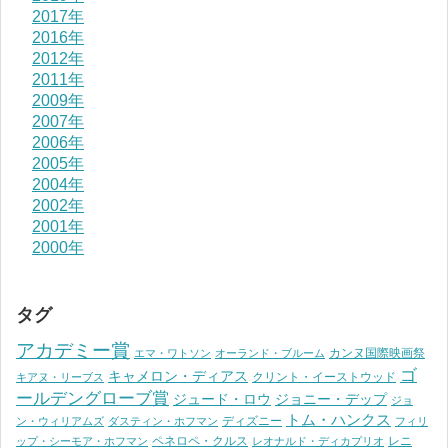
2017年
2016年
2012年
2011年
2009年
2007年
2006年
2005年
2004年
2002年
2001年
2000年
タグ
アカデミー賞
カンヌ国際映画祭
エマ・ワトソン
オーランド・ブルーム
ゴ
キャメロン・ディアス
クリント・イーストウッド
キアヌ・リーブス
ールデングローブ賞
ジュード・ロウ
ジョニー・デップ
ジョ
トム・ハンクス
ディズニー
ン・ウィリアムズ
ダスティン・ホフマン
フィリ
ペネロペ・クルス
レニ
ップ・シーモア・ホフマン
レオナルド・ディカプリオ