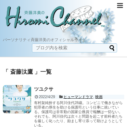
パーソナリティ斉藤洋美のオフィシャルサイト
「 斎藤汰鷹 」一覧
ツユクサ
2022/4/29
ヒューマンドラマ
,
映画
有村架純扮する阿川佳代28歳。コンビニで働きながら
犯罪者の厚生を助ける保護司という仕事に就いてい
る。保護司は非常勤の国家公務員で報酬は一切ない。
それでも、阿川佳代は次々と問題を起こす前科者たち
を厳しく叱ったり、励まし寄り添って助けようとして
いる。