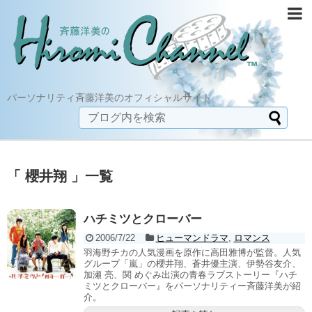
パーソナリティ斉藤洋美のオフィシャルサイト
「 櫻井翔 」一覧
ハチミツとクローバー
2006/7/22
ヒューマンドラマ
,
ロマンス
羽海野チカの人気漫画を原作に高田雅博が監督。人気
グループ「嵐」の櫻井翔、蒼井優主演、伊勢谷友介、
加瀬 亮、関 めぐみ出演の青春ラブストーリー『ハチ
ミツとクローバー』をパーソナリティー斉藤洋美が紹
介。