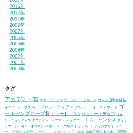
2017年
2016年
2012年
2011年
2009年
2007年
2006年
2005年
2004年
2002年
2001年
2000年
タグ
アカデミー賞
カンヌ国際映画祭
エマ・ワトソン
オーランド・ブルーム
ゴ
キャメロン・ディアス
クリント・イーストウッド
キアヌ・リーブス
ールデングローブ賞
ジュード・ロウ
ジョニー・デップ
ジョ
トム・ハンクス
ディズニー
ン・ウィリアムズ
ダスティン・ホフマン
フィリ
ペネロペ・クルス
レニ
ップ・シーモア・ホフマン
レオナルド・ディカプリオ
ー・ゼルウィガー
ローランド・エメリッヒ
三谷幸喜
伊藤英明
佐藤浩市
吉岡秀隆