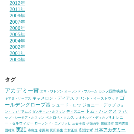
2012年
2011年
2009年
2007年
2006年
2005年
2004年
2002年
2001年
2000年
タグ
アカデミー賞
カンヌ国際映画祭
エマ・ワトソン
オーランド・ブルーム
ゴ
キャメロン・ディアス
クリント・イーストウッド
キアヌ・リーブス
ールデングローブ賞
ジュード・ロウ
ジョニー・デップ
ジョ
トム・ハンクス
ディズニー
ン・ウィリアムズ
ダスティン・ホフマン
フィリ
ペネロペ・クルス
レニ
ップ・シーモア・ホフマン
レオナルド・ディカプリオ
ー・ゼルウィガー
ローランド・エメリッヒ
三谷幸喜
伊藤英明
佐藤浩市
吉岡秀隆
実話
日本アカデミー
広瀬すず
國村隼
寺島進
小栗旬
岡田将生
市村正親