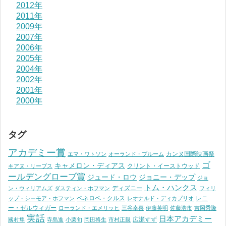
2012年
2011年
2009年
2007年
2006年
2005年
2004年
2002年
2001年
2000年
タグ
アカデミー賞
カンヌ国際映画祭
エマ・ワトソン
オーランド・ブルーム
ゴ
キャメロン・ディアス
クリント・イーストウッド
キアヌ・リーブス
ールデングローブ賞
ジュード・ロウ
ジョニー・デップ
ジョ
トム・ハンクス
ディズニー
ン・ウィリアムズ
ダスティン・ホフマン
フィリ
ペネロペ・クルス
レニ
ップ・シーモア・ホフマン
レオナルド・ディカプリオ
ー・ゼルウィガー
ローランド・エメリッヒ
三谷幸喜
伊藤英明
佐藤浩市
吉岡秀隆
実話
日本アカデミー
広瀬すず
國村隼
寺島進
小栗旬
岡田将生
市村正親