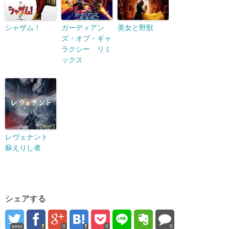
シャザム！
ガーディアン
美女と野獣
ズ・オブ・ギャ
ラクシー リミ
ックス
レヴェナント
蘇えりし者
シェアする
error
0
0
0