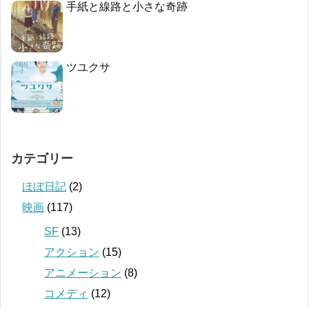
手紙と線路と小さな奇跡
ツユクサ
カテゴリー
ほぼ日記
(2)
映画
(117)
SF
(13)
アクション
(15)
アニメーション
(8)
コメディ
(12)