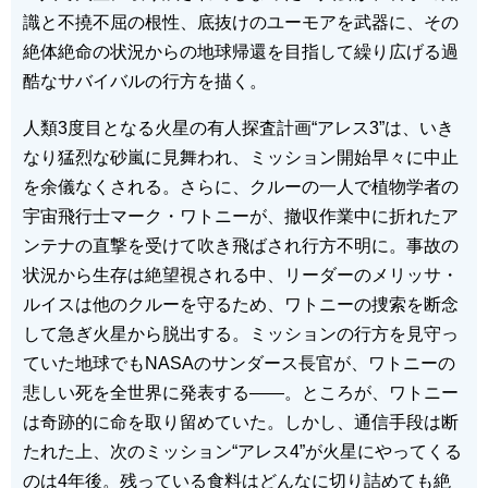
識と不撓不屈の根性、底抜けのユーモアを武器に、その
絶体絶命の状況からの地球帰還を目指して繰り広げる過
酷なサバイバルの行方を描く。
人類3度目となる火星の有人探査計画“アレス3”は、いき
なり猛烈な砂嵐に見舞われ、ミッション開始早々に中止
を余儀なくされる。さらに、クルーの一人で植物学者の
宇宙飛行士マーク・ワトニーが、撤収作業中に折れたア
ンテナの直撃を受けて吹き飛ばされ行方不明に。事故の
状況から生存は絶望視される中、リーダーのメリッサ・
ルイスは他のクルーを守るため、ワトニーの捜索を断念
して急ぎ火星から脱出する。ミッションの行方を見守っ
ていた地球でもNASAのサンダース長官が、ワトニーの
悲しい死を全世界に発表する――。ところが、ワトニー
は奇跡的に命を取り留めていた。しかし、通信手段は断
たれた上、次のミッション“アレス4”が火星にやってくる
のは4年後。残っている食料はどんなに切り詰めても絶