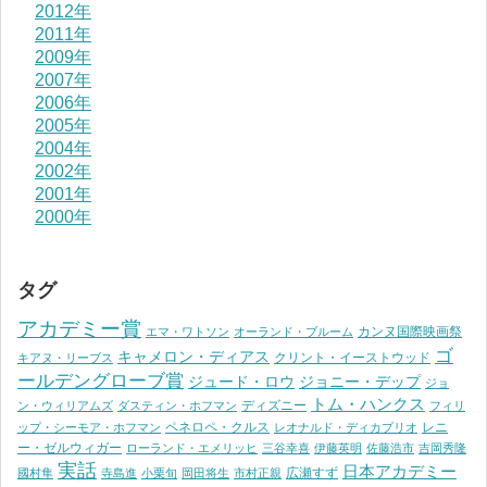
2012年
2011年
2009年
2007年
2006年
2005年
2004年
2002年
2001年
2000年
タグ
アカデミー賞
カンヌ国際映画祭
エマ・ワトソン
オーランド・ブルーム
ゴ
キャメロン・ディアス
クリント・イーストウッド
キアヌ・リーブス
ールデングローブ賞
ジュード・ロウ
ジョニー・デップ
ジョ
トム・ハンクス
ディズニー
ン・ウィリアムズ
ダスティン・ホフマン
フィリ
ペネロペ・クルス
レニ
ップ・シーモア・ホフマン
レオナルド・ディカプリオ
ー・ゼルウィガー
ローランド・エメリッヒ
三谷幸喜
伊藤英明
佐藤浩市
吉岡秀隆
実話
日本アカデミー
広瀬すず
國村隼
寺島進
小栗旬
岡田将生
市村正親