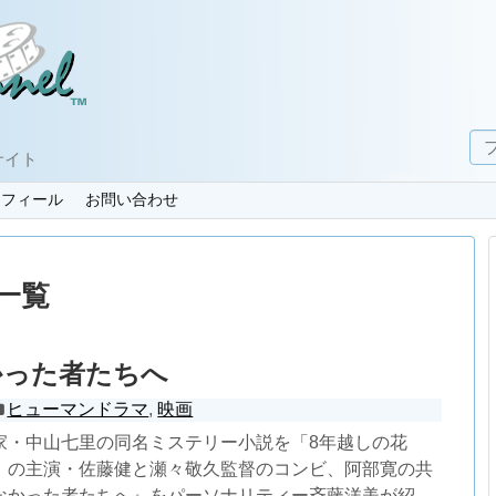
サイト
ロフィール
お問い合わせ
一覧
かった者たちへ
ヒューマンドラマ
,
映画
家・中山七里の同名ミステリー小説を「8年越しの花
」の主演・佐藤健と瀬々敬久監督のコンビ、阿部寛の共
なかった者たちへ』をパーソナリティー斉藤洋美が紹