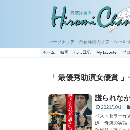
パーソナリティ斉藤洋美のオフィシャル
ホーム
映画
ほぼ日記
My favorite
プ
「 最優秀助演女優賞 」
護られな
2021/10/1
ベストセラー作
嫁 奇跡の実話
演作品『護られ