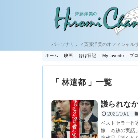
パーソナリティ斉藤洋美のオフィシャル
ホーム
映画
ほぼ日記
My favorite
プ
「 林遣都 」一覧
護られな
2021/10/1
ベストセラー作
嫁 奇跡の実話
演作品『護られ