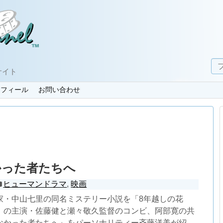
サイト
ロフィール
お問い合わせ
かった者たちへ
ヒューマンドラマ
,
映画
家・中山七里の同名ミステリー小説を「8年越しの花
」の主演・佐藤健と瀬々敬久監督のコンビ、阿部寛の共
なかった者たちへ』をパーソナリティー斉藤洋美が紹