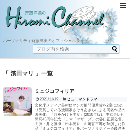
パーソナリティ斉藤洋美のオフィシャルサイト
「 濱田マリ 」一覧
ミュジコフィリア
2021/11/19
ヒューマンドラマ
文化庁メディア芸術祭マンガ部門優秀賞を2度にわた
り受賞している漫画家さそうあきらによる同名作品の
映画化。「時をかける少女」(2010年版)、中京テレビ
開局45周年記念ドラマ「マザーズ」の谷口正晃監督。
主演・井之脇海、松本穂香、山崎育三郎が熱演した作
品『ミュジコフィリア』をパーソナリティー斉藤洋美