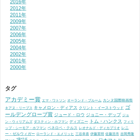
2016年
2012年
2011年
2009年
2007年
2006年
2005年
2004年
2002年
2001年
2000年
タグ
アカデミー賞
カンヌ国際映画祭
エマ・ワトソン
オーランド・ブルーム
ゴ
キャメロン・ディアス
クリント・イーストウッド
キアヌ・リーブス
ールデングローブ賞
ジュード・ロウ
ジョニー・デップ
ジョ
トム・ハンクス
ディズニー
ン・ウィリアムズ
ダスティン・ホフマン
フィリ
ペネロペ・クルス
レニ
ップ・シーモア・ホフマン
レオナルド・ディカプリオ
ー・ゼルウィガー
ローランド・エメリッヒ
三谷幸喜
伊藤英明
佐藤浩市
吉岡秀隆