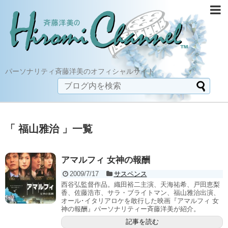
パーソナリティ斉藤洋美のオフィシャルサイト
「 福山雅治 」一覧
アマルフィ 女神の報酬
2009/7/17
サスペンス
西谷弘監督作品。織田裕二主演、天海祐希、戸田恵梨
香、佐藤浩市、サラ・ブライトマン、福山雅治出演、
オール･イタリアロケを敢行した映画『アマルフィ 女
神の報酬』パーソナリティー斉藤洋美が紹介。
記事を読む