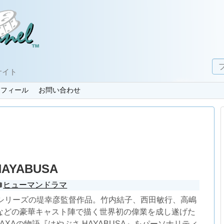
サイト
ロフィール
お問い合わせ
AYABUSA
ヒューマンドラマ
」シリーズの堤幸彦監督作品。竹内結子、西田敏行、高嶋
などの豪華キャスト陣で描く世界初の偉業を成し遂げた
AXAの物語『はやぶさ HAYABUSA』をパーソナリティ