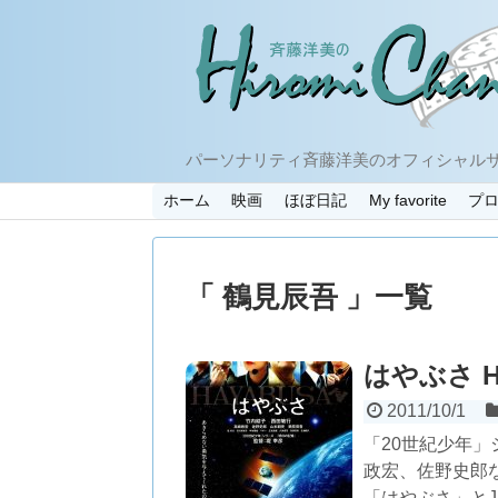
パーソナリティ斉藤洋美のオフィシャル
ホーム
映画
ほぼ日記
My favorite
プ
「 鶴見辰吾 」一覧
はやぶさ H
2011/10/1
「20世紀少年
政宏、佐野史郎
「はやぶさ」とJ