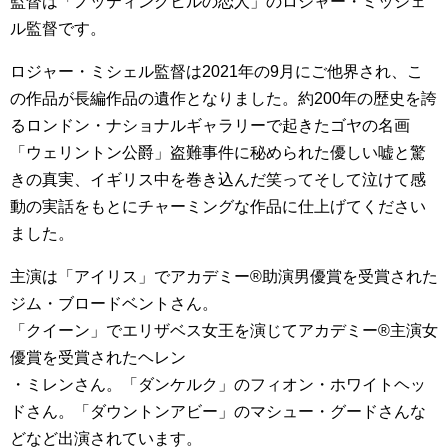
監督は「ノッティングヒルの恋人」のロジャー・ミッシェ
ル監督です。
ロジャー・ミシェル監督は2021年の9月にご他界され、こ
の作品が長編作品の遺作となりました。約200年の歴史を誇
るロンドン・ナショナルギャラリーで起きたゴヤの名画
「ウェリントン公爵」盗難事件に秘められた優しい嘘と驚
きの真実、イギリス中を巻き込んだ笑ってそして泣けて感
動の実話をもとにチャーミングな作品に仕上げてください
ました。
主演は「アイリス」でアカデミー®助演男優賞を受賞された
ジム・ブロードベントさん。
「クイーン」でエリザベス女王を演じてアカデミー®主演女
優賞を受賞されたヘレン
・ミレンさん。「ダンケルク」のフィオン・ホワイトヘッ
ドさん。「ダウントンアビー」のマシュー・グードさんな
どなど出演されています。