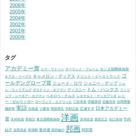
2006年
2005年
2004年
2002年
2001年
2000年
タグ
アカデミー賞
カンヌ国際映画祭
エマ・ワトソン
オーランド・ブルーム
ゴ
キャメロン・ディアス
クリント・イーストウッド
キアヌ・リーブス
ールデングローブ賞
ジュード・ロウ
ジョニー・デップ
ジョ
トム・ハンクス
ディズニー
ン・ウィリアムズ
ダスティン・ホフマン
フィリ
ペネロペ・クルス
レニ
ップ・シーモア・ホフマン
レオナルド・ディカプリオ
ー・ゼルウィガー
ローランド・エメリッヒ
三谷幸喜
伊藤英明
佐藤浩市
吉岡秀隆
実話
日本アカデミー
広瀬すず
國村隼
寺島進
小栗旬
岡田将生
市村正親
洋画
賞
竹内
木村拓哉
李相日
東京国際映画祭
深津絵里
真田広之
矢口史靖
邦画
結子
蒼井優
阿部寛
笹野高史
草彅剛
西田敏行