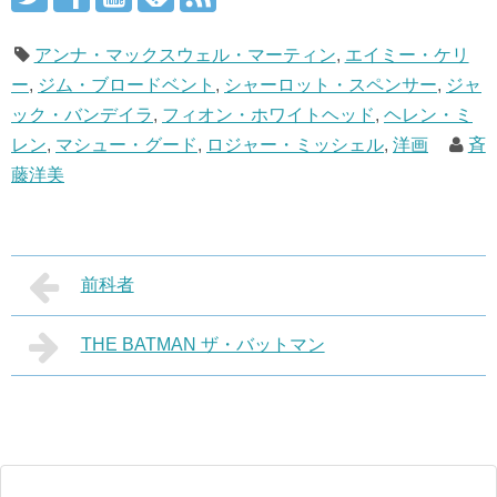
アンナ・マックスウェル・マーティン
,
エイミー・ケリ
ー
,
ジム・ブロードベント
,
シャーロット・スペンサー
,
ジャ
ック・バンデイラ
,
フィオン・ホワイトヘッド
,
ヘレン・ミ
レン
,
マシュー・グード
,
ロジャー・ミッシェル
,
洋画
斉
藤洋美
前科者
THE BATMAN ザ・バットマン