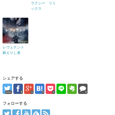
ラクシー リミ
ックス
レヴェナント
蘇えりし者
シェアする
error
0
0
0
フォローする