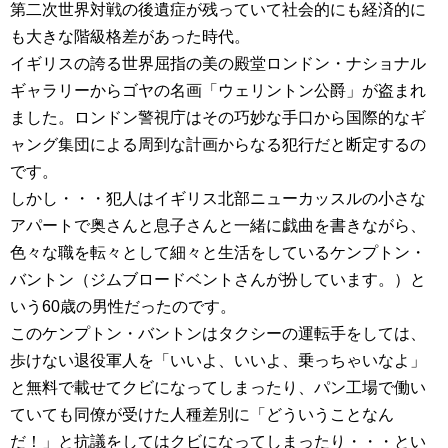
第二次世界対戦の後遺症が残っていて社会的にも経済的に
も大きな階級格差があった時代。
イギリスの誇る世界屈指の美の殿堂ロンドン・ナショナル
ギャラリーからゴヤの名画「ウェリントン公爵」が盗まれ
ました。ロンドン警視庁はその巧妙な手口から国際的なギ
ャング集団による周到な計画からなる犯行だと断定するの
です。
しかし・・・犯人はイギリス北部ニューカッスルの小さな
アパートで奥さんと息子さんと一緒に戯曲を書きながら、
色々な職を転々として細々と生活をしているケンプトン・
バントン（ジムブロードベントさんが扮しています。）と
いう60歳の男性だったのです。
このケンプトン・バントンはタクシーの運転手をしては、
歩けない退役軍人を「いいよ、いいよ、乗っちゃいなよ」
と無料で載せてクビになってしまったり、パン工場で働い
ていても同僚が受けた人種差別に「どういうことなん
だ！」と抗議をしてはクビになってしまったり・・・とい