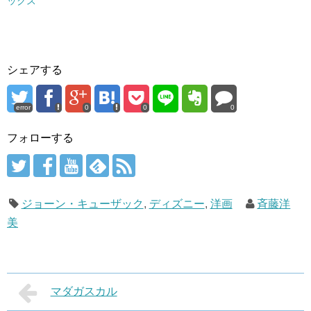
ックス
シェアする
error
0
0
0
フォローする
ジョーン・キューザック
,
ディズニー
,
洋画
斉藤洋
美
マダガスカル