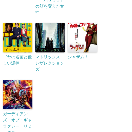
ー ハリウッド
の顔を変えた女
性
ゴヤの名画と優
マトリックス
シャザム！
しい泥棒
レザレクション
ズ
ガーディアン
ズ・オブ・ギャ
ラクシー リミ