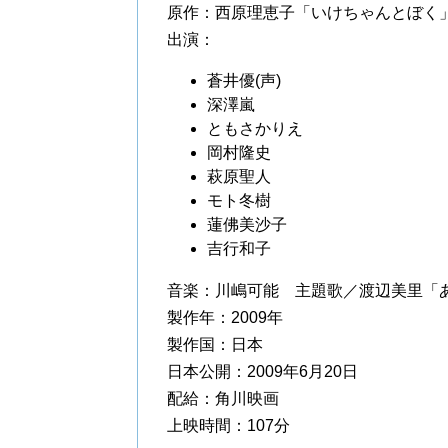
原作：西原理恵子「いけちゃんとぼく
出演：
蒼井優(声)
深澤嵐
ともさかりえ
岡村隆史
萩原聖人
モト冬樹
蓮佛美沙子
吉行和子
音楽：川嶋可能 主題歌／渡辺美里「あしたの空」
製作年：2009年
製作国：日本
日本公開：2009年6月20日
配給：角川映画
上映時間：107分