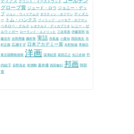
ゴールデン
ディアス
クリント・イーストウッド
グローブ賞
ジュード・ロウ
ジョニー・デッ
プ
ディズニ
ジョン・ウィリアムズ
ダスティン・ホフマン
トム・ハンクス
ー
フィリップ・シーモア・ホフマン
ペネロペ・クルス
レニー・ゼ
レオナルド・ディカプリオ
ルウィガー
ローランド・エメリッヒ
三谷幸喜
伊藤英明
佐
実話
藤浩市
吉岡秀隆
國村隼
寺島進
小栗旬
岡田将生
市
日本アカデミー賞
広瀬すず
村正親
木村拓哉
李相日
洋画
竹
東京国際映画祭
深津絵里
真田広之
矢口史靖
邦画
内結子
蒼井優
阿部
笹野高史
草彅剛
西田敏行
寛