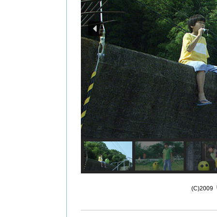
(
C)20