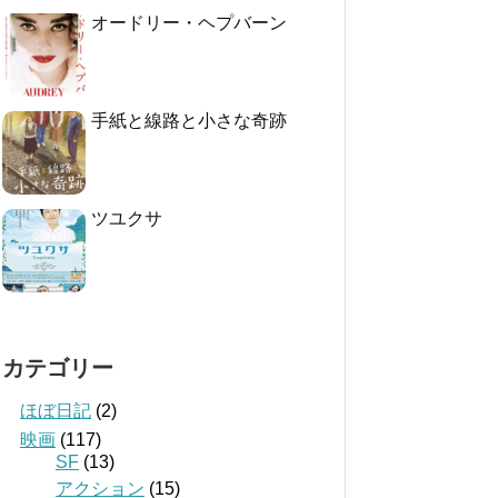
オードリー・ヘプバーン
手紙と線路と小さな奇跡
ツユクサ
カテゴリー
ほぼ日記
(2)
映画
(117)
SF
(13)
アクション
(15)