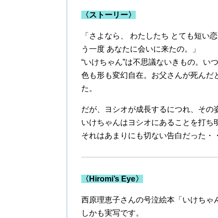
〈ストーリー〉
「さよなら、 わたしたち とても短い
う一度 あなたに会いに来たの。」
“いけちゃん”は不思議ないきもの。い
色も形も変幻自在。お父さんが死んだ
た。
だが、ヨシオが成長するにつれ、その
いけちゃんはヨシオにあることを打ち
それはあまりにも切ない告白だった・
〈Hiromi’s Eye〉
西原理恵子さんの号泣絵本「いけちゃ
しかも実写です。