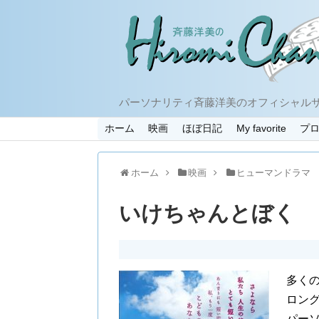
パーソナリティ斉藤洋美のオフィシャル
ホーム
映画
ほぼ日記
My favorite
プ
ホーム
映画
ヒューマンドラマ
いけちゃんとぼく
多く
ロン
パー