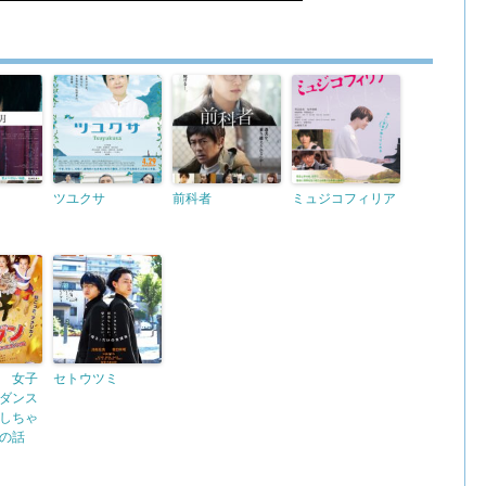
ツユクサ
前科者
ミュジコフィリア
 女子
セトウツミ
ダンス
しちゃ
の話