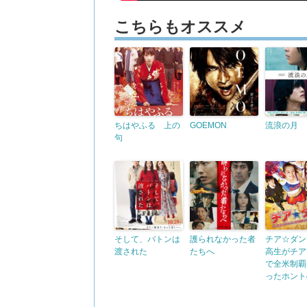
こちらもオススメ
ちはやふる 上の
GOEMON
流浪の月
句
そして、バトンは
護られなかった者
チア☆ダン
渡された
たちへ
高生がチア
で全米制覇
ったホント