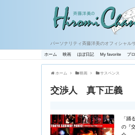
パーソナリティ斉藤洋美のオフィシャル
ホーム
映画
ほぼ日記
My favorite
プ
ホーム
映画
サスペンス
交渉人 真下正義
「踊
の『
介。