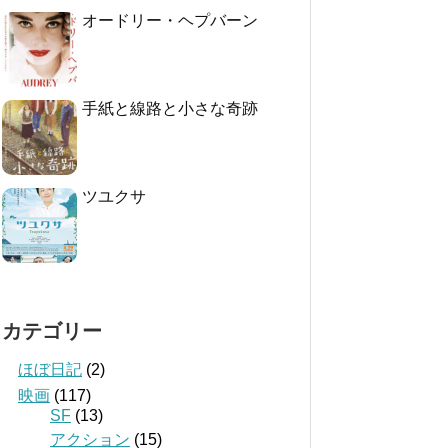
オードリー・ヘプバーン
手紙と線路と小さな奇跡
ツユクサ
カテゴリー
ほぼ日記
(2)
映画
(117)
SF
(13)
アクション
(15)