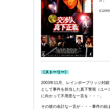
(C)2
〈ストーリー〉
2003年11月、レインボーブリッジ
として事件を担当した真下警視（ユー
に向かって不用意な一言を・・・。
その彼の余計な一言が・・・事件の始