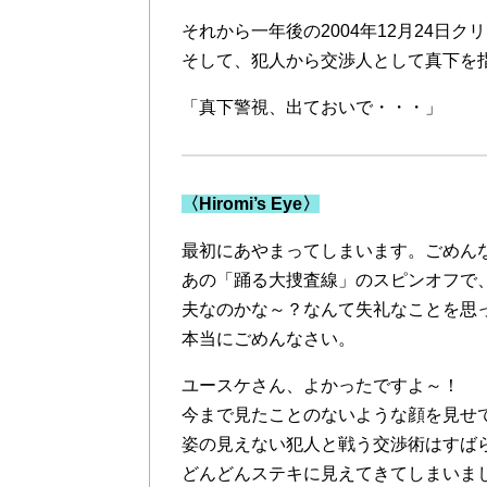
それから一年後の2004年12月24日
そして、犯人から交渉人として真下を
「真下警視、出ておいで・・・」
〈Hiromi’s Eye〉
最初にあやまってしまいます。ごめん
あの「踊る大捜査線」のスピンオフで
夫なのかな～？なんて失礼なことを思
本当にごめんなさい。
ユースケさん、よかったですよ～！
今まで見たことのないような顔を見せ
姿の見えない犯人と戦う交渉術はすば
どんどんステキに見えてきてしまいま