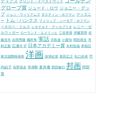
ゴールデン
ディアス
クリント・イーストウッド
グローブ賞
ジュード・ロウ
ジョニー・デッ
プ
ディズニ
ジョン・ウィリアムズ
ダスティン・ホフマン
トム・ハンクス
ー
フィリップ・シーモア・ホフマン
ペネロペ・クルス
レニー・ゼ
レオナルド・ディカプリオ
ルウィガー
ローランド・エメリッヒ
三谷幸喜
伊藤英明
佐
実話
藤浩市
吉岡秀隆
國村隼
寺島進
小栗旬
岡田将生
市
日本アカデミー賞
広瀬すず
村正親
木村拓哉
李相日
洋画
竹
東京国際映画祭
深津絵里
真田広之
矢口史靖
邦画
内結子
蒼井優
阿部
笹野高史
草彅剛
西田敏行
寛